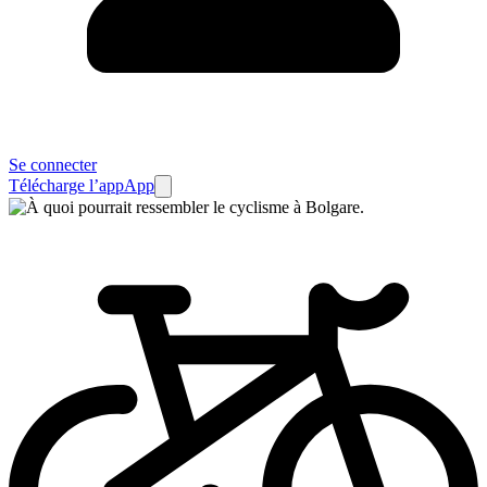
Se connecter
Télécharge l’app
App