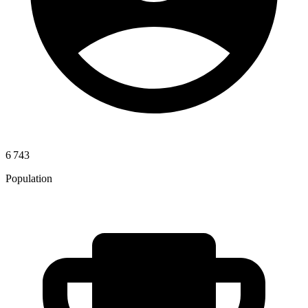
6 743
Population