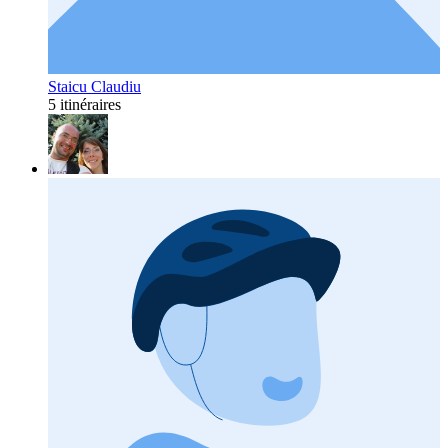
Staicu Claudiu
5 itinéraires