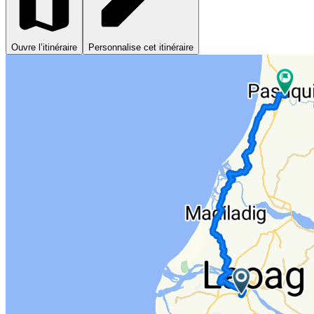
Ouvre l’itinéraire
Personnalise cet itinéraire