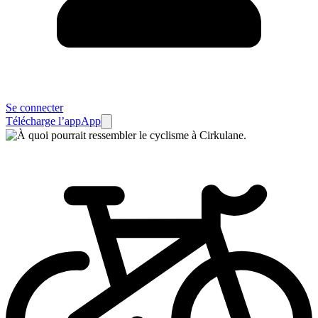
Se connecter
Télécharge l’app
App