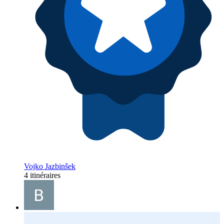
Vojko Jazbinšek
4 itinéraires