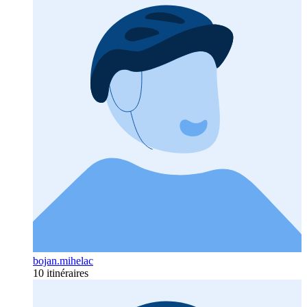
bojan.mihelac
10 itinéraires