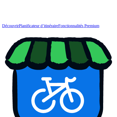
Découvrir
Planificateur d’itinéraire
Fonctionnalités Premium