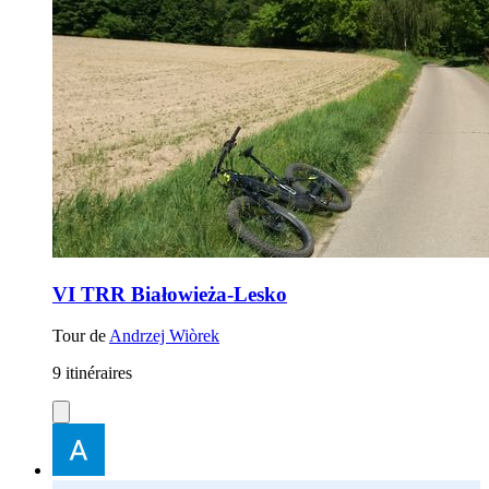
VI TRR Białowieża-Lesko
Tour de
Andrzej Wiòrek
9 itinéraires