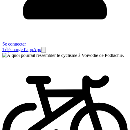
Se connecter
Télécharge l’app
App