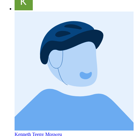
Kenneth Teeny Mosweu