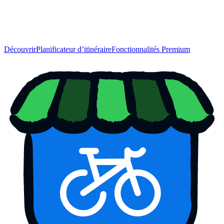
Découvrir
Planificateur d’itinéraire
Fonctionnalités Premium