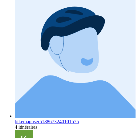
bikemapuser5188673240101575
4 itinéraires