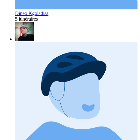
Dineo Kgoladisa
5 itinéraires