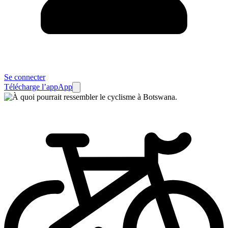
Se connecter
Télécharge l’app
App