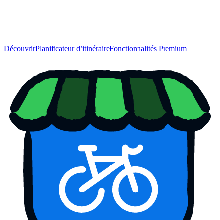
Découvrir
Planificateur d’itinéraire
Fonctionnalités Premium