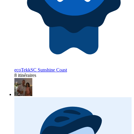
ecoTekkSC Sunshine Coast
8 itinéraires