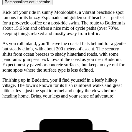
Personnaliser cet itinéraire
Kick off your ride in sunny Mooloolaba, a vibrant beachside spot
famous for its buzzy Esplanade and golden surf beaches—perfect
for a pre-cycle coffee or a post-ride swim. The route to Buderim is
about 15.6 km and offers a nice mix of cycle paths (over 70%),
keeping things relaxed and mostly away from traffic.
As you roll inland, you’ll leave the coastal flats behind for a gentle
but steady climb, with about 200 meters of ascent. The scenery
shifts from ocean breezes to shady hinterland roads, with some
panoramic glimpses back toward the coast as you near Buderim.
Expect mostly paved or concrete surfaces, but keep an eye out for
some spots where the surface type is less defined.
Finishing up in Buderim, you’ll find yourself in a leafy hilltop
village. The town’s known for its lush rainforest walks and great
little cafés—just the spot to refuel and enjoy the views before
heading home. Bring your legs and your sense of adventure!