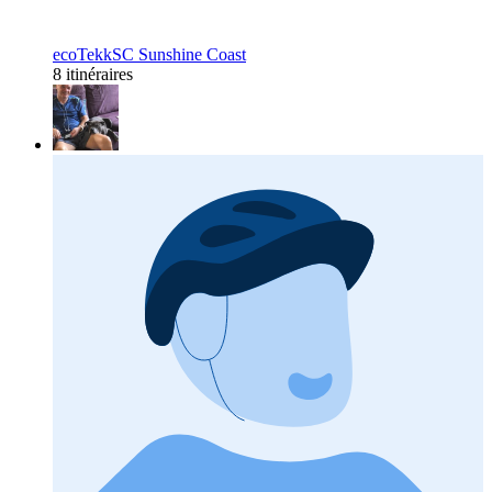
ecoTekkSC Sunshine Coast
8 itinéraires