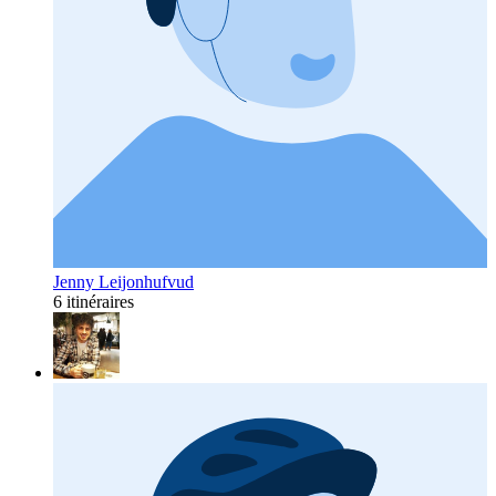
Jenny Leijonhufvud
6 itinéraires