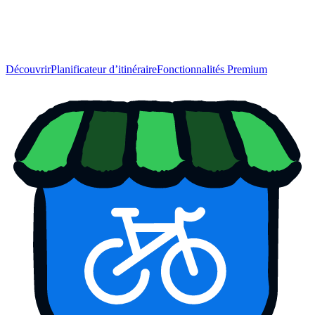
Découvrir
Planificateur d’itinéraire
Fonctionnalités Premium