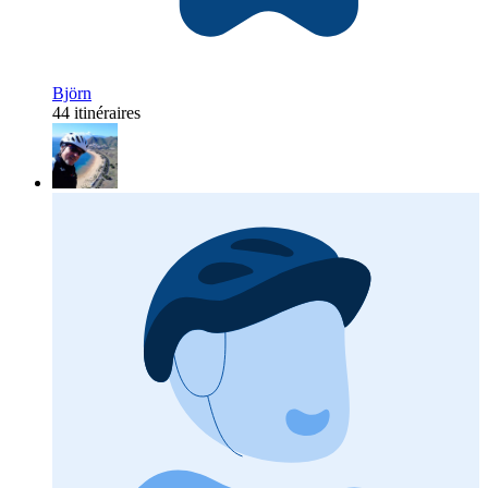
Björn
44 itinéraires