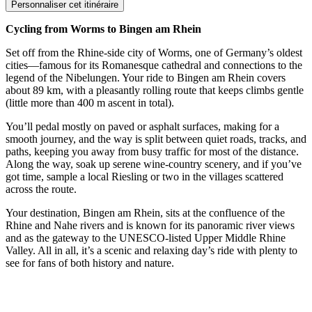
Personnaliser cet itinéraire
Cycling from Worms to Bingen am Rhein
Set off from the Rhine-side city of Worms, one of Germany’s oldest
cities—famous for its Romanesque cathedral and connections to the
legend of the Nibelungen. Your ride to Bingen am Rhein covers
about 89 km, with a pleasantly rolling route that keeps climbs gentle
(little more than 400 m ascent in total).
You’ll pedal mostly on paved or asphalt surfaces, making for a
smooth journey, and the way is split between quiet roads, tracks, and
paths, keeping you away from busy traffic for most of the distance.
Along the way, soak up serene wine-country scenery, and if you’ve
got time, sample a local Riesling or two in the villages scattered
across the route.
Your destination, Bingen am Rhein, sits at the confluence of the
Rhine and Nahe rivers and is known for its panoramic river views
and as the gateway to the UNESCO-listed Upper Middle Rhine
Valley. All in all, it’s a scenic and relaxing day’s ride with plenty to
see for fans of both history and nature.