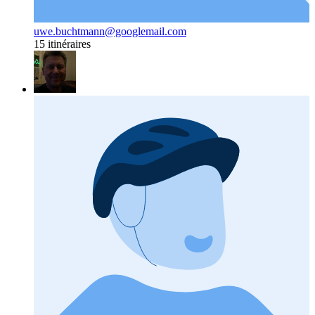
uwe.buchtmann@googlemail.com
15 itinéraires