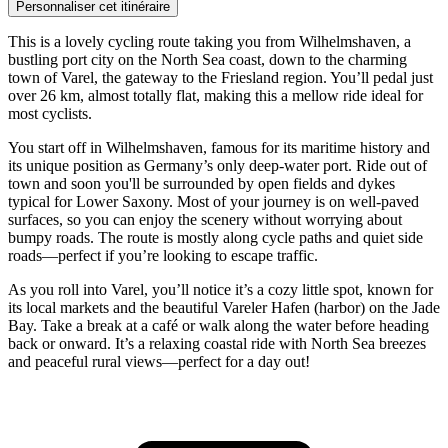
Personnaliser cet itinéraire
This is a lovely cycling route taking you from Wilhelmshaven, a
bustling port city on the North Sea coast, down to the charming
town of Varel, the gateway to the Friesland region. You’ll pedal just
over 26 km, almost totally flat, making this a mellow ride ideal for
most cyclists.
You start off in Wilhelmshaven, famous for its maritime history and
its unique position as Germany’s only deep-water port. Ride out of
town and soon you'll be surrounded by open fields and dykes
typical for Lower Saxony. Most of your journey is on well-paved
surfaces, so you can enjoy the scenery without worrying about
bumpy roads. The route is mostly along cycle paths and quiet side
roads—perfect if you’re looking to escape traffic.
As you roll into Varel, you’ll notice it’s a cozy little spot, known for
its local markets and the beautiful Vareler Hafen (harbor) on the Jade
Bay. Take a break at a café or walk along the water before heading
back or onward. It’s a relaxing coastal ride with North Sea breezes
and peaceful rural views—perfect for a day out!