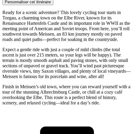
Personnaliser cet itinéraire
Ready for a scenic adventure? This lovely cycling tour starts in
Torgau, a charming town on the Elbe River, known for its
Renaissance Hartenfels Castle and its important role in WWII as the
meeting point of American and Soviet troops. From here, you’ll roll
southwest towards Meissen, an 83 km journey mostly on paved
roads and quiet paths—perfect for soaking in the countryside.
Expect a gentle ride with just a couple of mild climbs (the total
ascent is just over 215 meters, so your legs will be happy). The
terrain is mostly smooth asphalt and paving stones, with only small
sections of unpaved or gravel track. You’ll wind past picturesque
riverside views, tiny Saxon villages, and plenty of local vineyards—
Meissen is famous for its porcelain and wine, after all!
Finish in Meissen’s old town, where you can reward yourself with a
tour of the stunning Albrechtsburg Castle, or chill at a cozy café
overlooking the Elbe. This route is a perfect blend of history,
scenery, and relaxed cycling—ideal for a day’s ride.