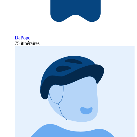
DaPope
75 itinéraires