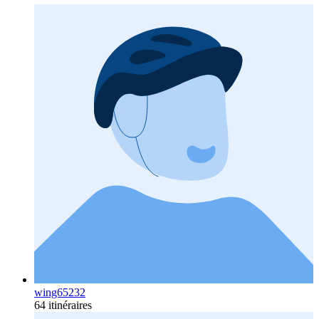
wing65232
64 itinéraires