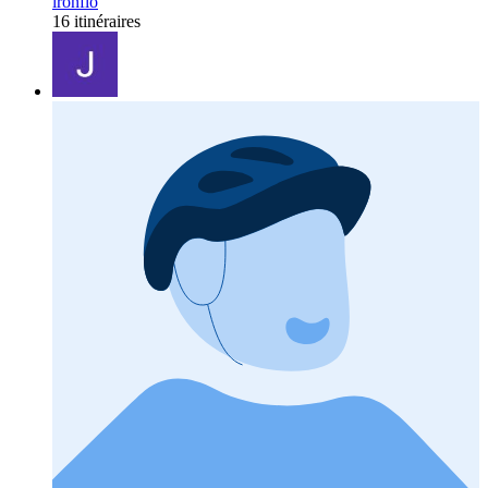
ironflo
16 itinéraires