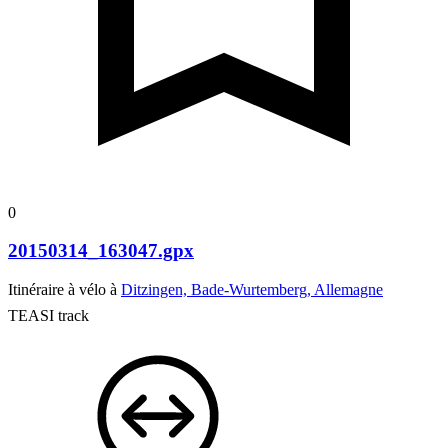
0
20150314_163047.gpx
Itinéraire à vélo à
Ditzingen, Bade-Wurtemberg, Allemagne
TEASI track