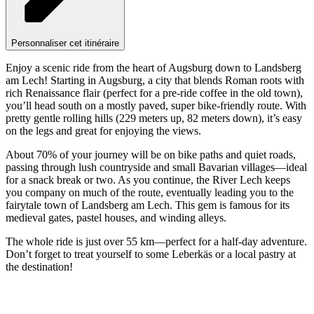
Personnaliser cet itinéraire
Enjoy a scenic ride from the heart of Augsburg down to Landsberg
am Lech! Starting in Augsburg, a city that blends Roman roots with
rich Renaissance flair (perfect for a pre-ride coffee in the old town),
you’ll head south on a mostly paved, super bike-friendly route. With
pretty gentle rolling hills (229 meters up, 82 meters down), it’s easy
on the legs and great for enjoying the views.
About 70% of your journey will be on bike paths and quiet roads,
passing through lush countryside and small Bavarian villages—ideal
for a snack break or two. As you continue, the River Lech keeps
you company on much of the route, eventually leading you to the
fairytale town of Landsberg am Lech. This gem is famous for its
medieval gates, pastel houses, and winding alleys.
The whole ride is just over 55 km—perfect for a half-day adventure.
Don’t forget to treat yourself to some Leberkäs or a local pastry at
the destination!