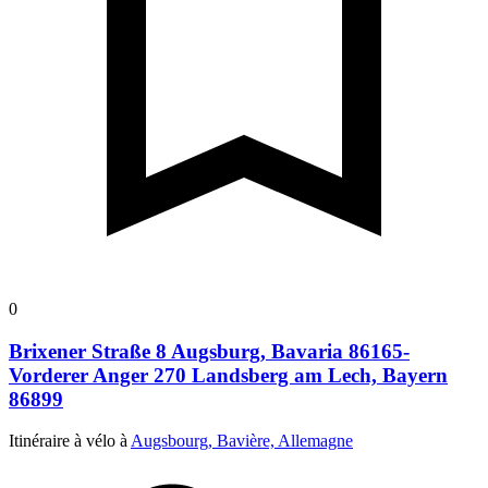
0
Brixener Straße 8 Augsburg, Bavaria 86165-
Vorderer Anger 270 Landsberg am Lech, Bayern
86899
Itinéraire à vélo à
Augsbourg, Bavière, Allemagne