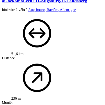
aGoekomoLech2 H-Augsburg-H-Landsberg
Itinéraire à vélo à
Augsbourg, Bavière, Allemagne
51,6 km
Distance
236 m
Montée