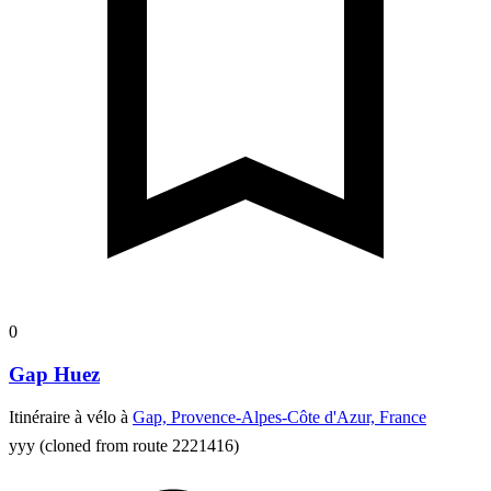
0
Gap Huez
Itinéraire à vélo à
Gap, Provence-Alpes-Côte d'Azur, France
yyy
(cloned from route 2221416)