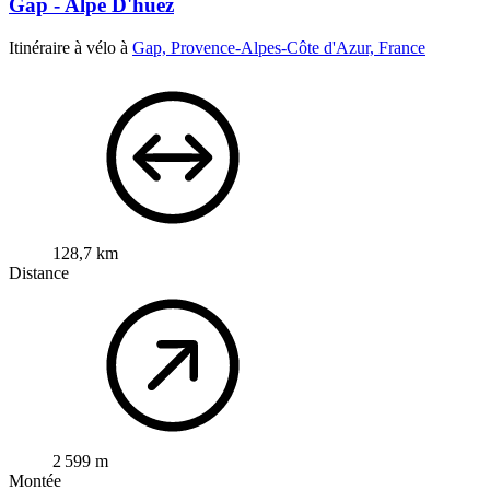
Gap - Alpe D'huez
Itinéraire à vélo à
Gap, Provence-Alpes-Côte d'Azur, France
128,7 km
Distance
2 599 m
Montée