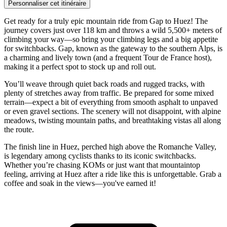
Personnaliser cet itinéraire
Get ready for a truly epic mountain ride from Gap to Huez! The
journey covers just over 118 km and throws a wild 5,500+ meters of
climbing your way—so bring your climbing legs and a big appetite
for switchbacks. Gap, known as the gateway to the southern Alps, is
a charming and lively town (and a frequent Tour de France host),
making it a perfect spot to stock up and roll out.
You’ll weave through quiet back roads and rugged tracks, with
plenty of stretches away from traffic. Be prepared for some mixed
terrain—expect a bit of everything from smooth asphalt to unpaved
or even gravel sections. The scenery will not disappoint, with alpine
meadows, twisting mountain paths, and breathtaking vistas all along
the route.
The finish line in Huez, perched high above the Romanche Valley,
is legendary among cyclists thanks to its iconic switchbacks.
Whether you’re chasing KOMs or just want that mountaintop
feeling, arriving at Huez after a ride like this is unforgettable. Grab a
coffee and soak in the views—you've earned it!