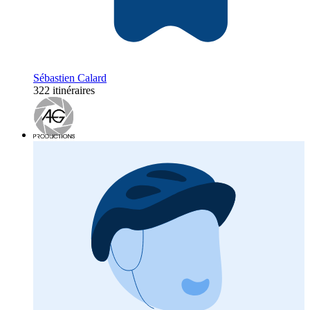
Sébastien Calard
322 itinéraires