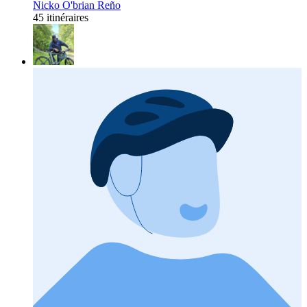
Nicko O'brian Reño
45 itinéraires