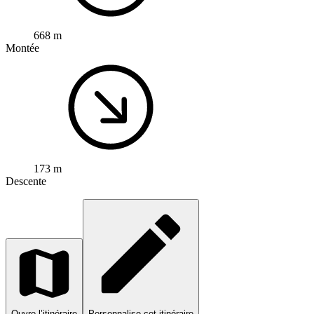
668 m
Montée
173 m
Descente
Ouvre l’itinéraire
Personnalise cet itinéraire