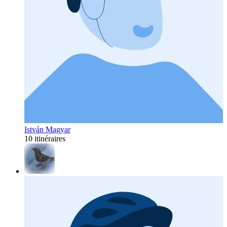
István Magyar
10 itinéraires