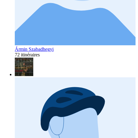
Ármin Szabadhegyi
72 itinéraires