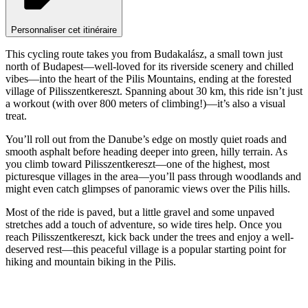
Personnaliser cet itinéraire
This cycling route takes you from Budakalász, a small town just
north of Budapest—well-loved for its riverside scenery and chilled
vibes—into the heart of the Pilis Mountains, ending at the forested
village of Pilisszentkereszt. Spanning about 30 km, this ride isn’t just
a workout (with over 800 meters of climbing!)—it’s also a visual
treat.
You’ll roll out from the Danube’s edge on mostly quiet roads and
smooth asphalt before heading deeper into green, hilly terrain. As
you climb toward Pilisszentkereszt—one of the highest, most
picturesque villages in the area—you’ll pass through woodlands and
might even catch glimpses of panoramic views over the Pilis hills.
Most of the ride is paved, but a little gravel and some unpaved
stretches add a touch of adventure, so wide tires help. Once you
reach Pilisszentkereszt, kick back under the trees and enjoy a well-
deserved rest—this peaceful village is a popular starting point for
hiking and mountain biking in the Pilis.