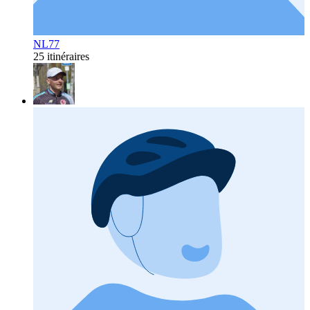
NL77
25 itinéraires