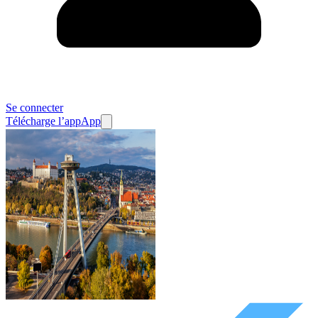
Se connecter
Télécharge l’app
App