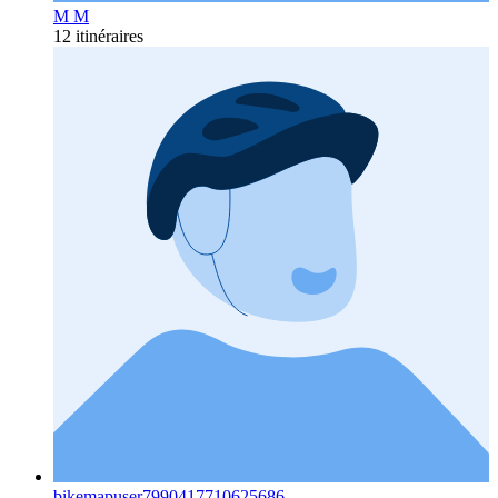
M M
12 itinéraires
bikemapuser7990417710625686