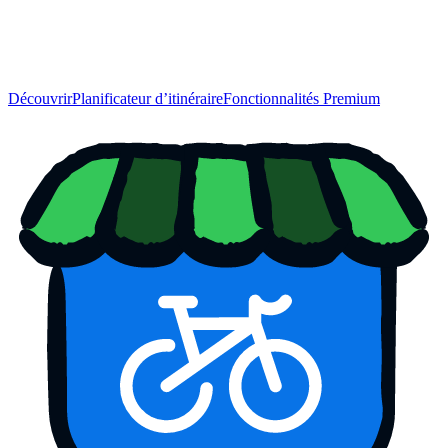
Découvrir
Planificateur d’itinéraire
Fonctionnalités Premium