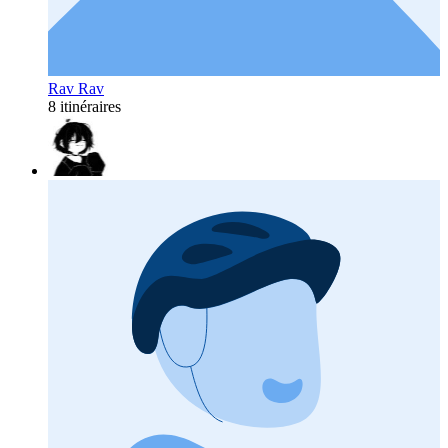
Rav Rav
8 itinéraires