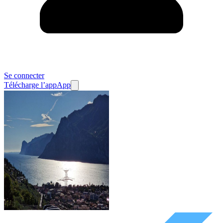
Se connecter
Télécharge l’app
App