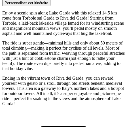
Personnaliser cet itinéraire
Enjoy a scenic spin along Lake Garda with this relaxed 14.5 km
route from Torbole sul Garda to Riva del Garda! Starting from
Torbole, a laid-back lakeside village famed for its windsurfing scene
and magnificent mountain views, you’ll pedal mostly on smooth
asphalt and well-maintained cycleways that hug the lakefront.
The ride is super gentle—minimal hills and only about 50 meters of
total climbing—making it perfect for cyclists of all levels. Most of
the path is separated from traffic, weaving through peaceful stretches
with just a hint of cobblestone charm (not enough to rattle your
teeth!). The route even dips briefly into pedestrian areas, adding to
that holiday vibe.
Ending in the vibrant town of Riva del Garda, you can reward
yourself with gelato or a stroll through old streets beneath medieval
towers. This area is a gateway to Italy’s northern lakes and a hotspot
for outdoor lovers. All in all, it’s a super enjoyable and picturesque
ride—perfect for soaking in the views and the atmosphere of Lake
Garda!