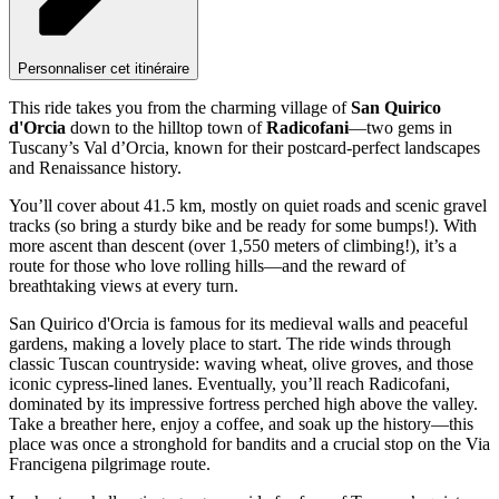
Personnaliser cet itinéraire
This ride takes you from the charming village of
San Quirico
d'Orcia
down to the hilltop town of
Radicofani
—two gems in
Tuscany’s Val d’Orcia, known for their postcard-perfect landscapes
and Renaissance history.
You’ll cover about 41.5 km, mostly on quiet roads and scenic gravel
tracks (so bring a sturdy bike and be ready for some bumps!). With
more ascent than descent (over 1,550 meters of climbing!), it’s a
route for those who love rolling hills—and the reward of
breathtaking views at every turn.
San Quirico d'Orcia is famous for its medieval walls and peaceful
gardens, making a lovely place to start. The ride winds through
classic Tuscan countryside: waving wheat, olive groves, and those
iconic cypress-lined lanes. Eventually, you’ll reach Radicofani,
dominated by its impressive fortress perched high above the valley.
Take a breather here, enjoy a coffee, and soak up the history—this
place was once a stronghold for bandits and a crucial stop on the Via
Francigena pilgrimage route.