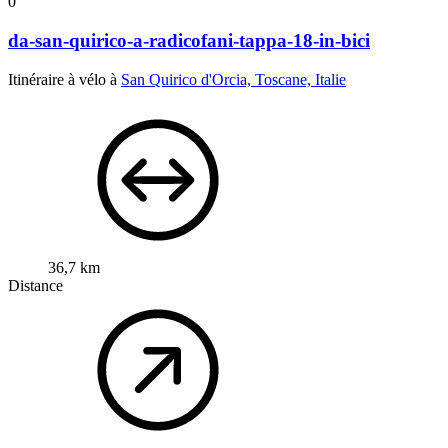
0
da-san-quirico-a-radicofani-tappa-18-in-bici
Itinéraire à vélo à
San Quirico d'Orcia, Toscane, Italie
36,7 km
Distance