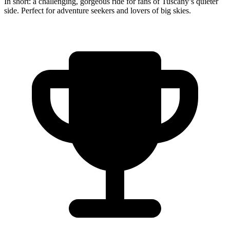
In short: a challenging, gorgeous ride for fans of Tuscany’s quieter
side. Perfect for adventure seekers and lovers of big skies.