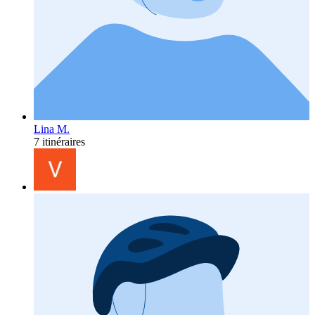
Lina M.
7 itinéraires