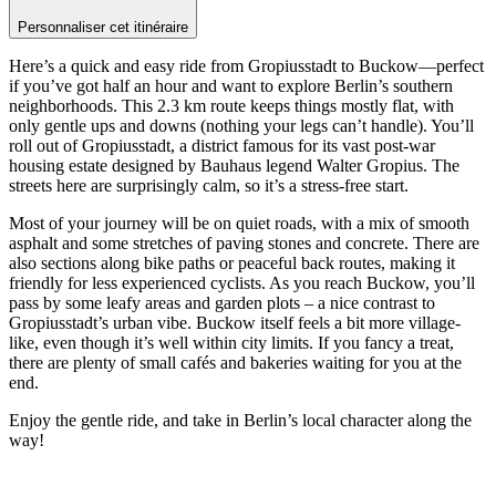
Personnaliser cet itinéraire
Here’s a quick and easy ride from Gropiusstadt to Buckow—perfect
if you’ve got half an hour and want to explore Berlin’s southern
neighborhoods. This 2.3 km route keeps things mostly flat, with
only gentle ups and downs (nothing your legs can’t handle). You’ll
roll out of Gropiusstadt, a district famous for its vast post-war
housing estate designed by Bauhaus legend Walter Gropius. The
streets here are surprisingly calm, so it’s a stress-free start.
Most of your journey will be on quiet roads, with a mix of smooth
asphalt and some stretches of paving stones and concrete. There are
also sections along bike paths or peaceful back routes, making it
friendly for less experienced cyclists. As you reach Buckow, you’ll
pass by some leafy areas and garden plots – a nice contrast to
Gropiusstadt’s urban vibe. Buckow itself feels a bit more village-
like, even though it’s well within city limits. If you fancy a treat,
there are plenty of small cafés and bakeries waiting for you at the
end.
Enjoy the gentle ride, and take in Berlin’s local character along the
way!