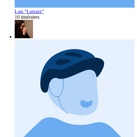
Luis “Luixuix”
10 itinéraires