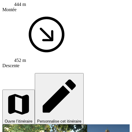
444 m
Montée
452 m
Descente
Ouvre l’itinéraire
Personnalise cet itinéraire