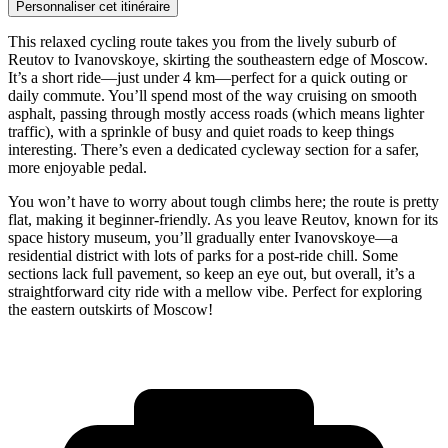
Personnaliser cet itinéraire
This relaxed cycling route takes you from the lively suburb of
Reutov to Ivanovskoye, skirting the southeastern edge of Moscow.
It’s a short ride—just under 4 km—perfect for a quick outing or
daily commute. You’ll spend most of the way cruising on smooth
asphalt, passing through mostly access roads (which means lighter
traffic), with a sprinkle of busy and quiet roads to keep things
interesting. There’s even a dedicated cycleway section for a safer,
more enjoyable pedal.
You won’t have to worry about tough climbs here; the route is pretty
flat, making it beginner-friendly. As you leave Reutov, known for its
space history museum, you’ll gradually enter Ivanovskoye—a
residential district with lots of parks for a post-ride chill. Some
sections lack full pavement, so keep an eye out, but overall, it’s a
straightforward city ride with a mellow vibe. Perfect for exploring
the eastern outskirts of Moscow!