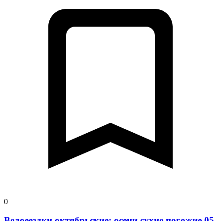
0
Велоеездки октябрьские: осени сухие погожие 05