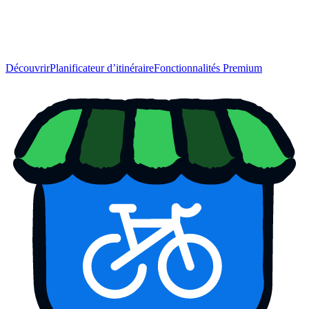
Découvrir
Planificateur d’itinéraire
Fonctionnalités Premium