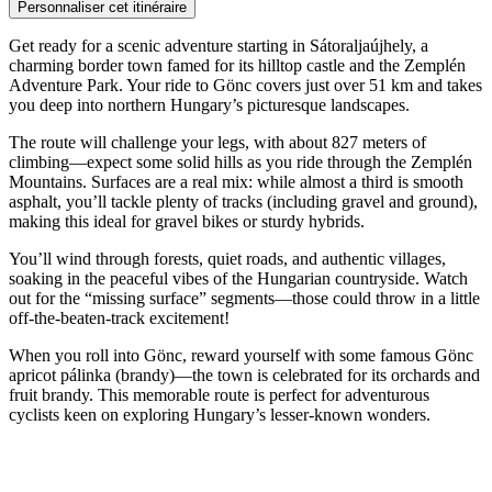
Personnaliser cet itinéraire
Get ready for a scenic adventure starting in Sátoraljaújhely, a
charming border town famed for its hilltop castle and the Zemplén
Adventure Park. Your ride to Gönc covers just over 51 km and takes
you deep into northern Hungary’s picturesque landscapes.
The route will challenge your legs, with about 827 meters of
climbing—expect some solid hills as you ride through the Zemplén
Mountains. Surfaces are a real mix: while almost a third is smooth
asphalt, you’ll tackle plenty of tracks (including gravel and ground),
making this ideal for gravel bikes or sturdy hybrids.
You’ll wind through forests, quiet roads, and authentic villages,
soaking in the peaceful vibes of the Hungarian countryside. Watch
out for the “missing surface” segments—those could throw in a little
off-the-beaten-track excitement!
When you roll into Gönc, reward yourself with some famous Gönc
apricot pálinka (brandy)—the town is celebrated for its orchards and
fruit brandy. This memorable route is perfect for adventurous
cyclists keen on exploring Hungary’s lesser-known wonders.