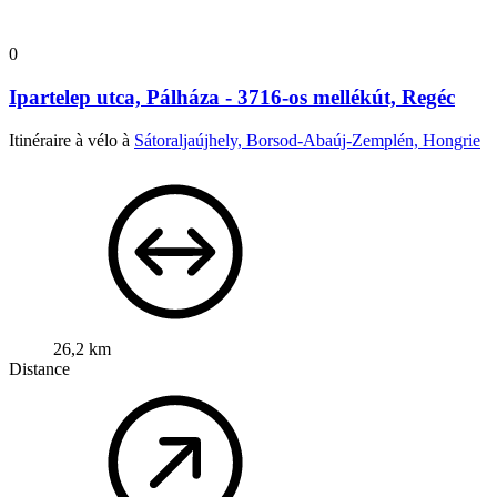
0
Ipartelep utca, Pálháza - 3716-os mellékút, Regéc
Itinéraire à vélo à
Sátoraljaújhely, Borsod-Abaúj-Zemplén, Hongrie
26,2 km
Distance