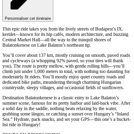
Personnaliser cet itinéraire
This epic ride takes you from the lively streets of Budapest’s IX.
kerület—known for its hip cafés, modern architecture, and buzzing
Central Market Hall—all the way to the tranquil shores of
Balatonkenese on Lake Balaton’s northeast tip.
You’ll cover about 137 km, mostly cruising on smooth, paved roads
and cycleways (a whopping 92% paved, so your tires will thank
you). The route is pretty mellow, with gentle rolling hills—you’ll
climb just under 1,000 meters in total, with nothing too daunting for
moderately fit riders. You’ll mostly enjoy quiet country roads and
dedicated bike paths, meandering through charming Hungarian
countryside, sleepy villages, and occasional fields of sunflowers.
Destination Balatonkenese is a classic entry to Lake Balaton’s
summer scene, famous for its pretty harbor and laid-back vibe. After
a solid day in the saddle, nothing beats relaxing by the water,
grabbing some lángos, or catching a sunset over Hungary’s “Inland
Sea.” Hydrate, pack snacks, and set your GPS—this one’s a bucket-
list ride in Hungary!