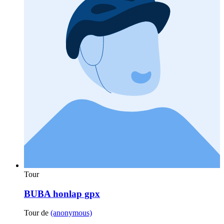
Tour
BUBA honlap gpx
Tour de
(anonymous)