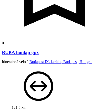
0
BUBA honlap gpx
Itinéraire à vélo à
Budapest IX. kerület, Budapest, Hongrie
121,5 km