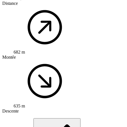
Distance
682 m
Montée
635 m
Descente