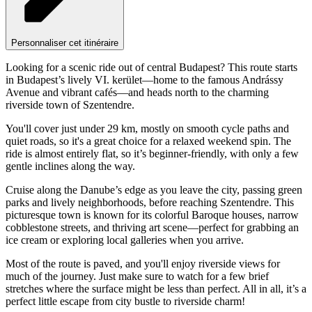
Personnaliser cet itinéraire
Looking for a scenic ride out of central Budapest? This route starts
in Budapest’s lively VI. kerület—home to the famous Andrássy
Avenue and vibrant cafés—and heads north to the charming
riverside town of Szentendre.
You'll cover just under 29 km, mostly on smooth cycle paths and
quiet roads, so it's a great choice for a relaxed weekend spin. The
ride is almost entirely flat, so it’s beginner-friendly, with only a few
gentle inclines along the way.
Cruise along the Danube’s edge as you leave the city, passing green
parks and lively neighborhoods, before reaching Szentendre. This
picturesque town is known for its colorful Baroque houses, narrow
cobblestone streets, and thriving art scene—perfect for grabbing an
ice cream or exploring local galleries when you arrive.
Most of the route is paved, and you'll enjoy riverside views for
much of the journey. Just make sure to watch for a few brief
stretches where the surface might be less than perfect. All in all, it’s a
perfect little escape from city bustle to riverside charm!