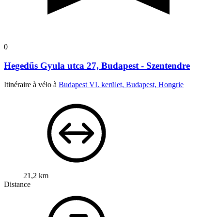
0
Hegedűs Gyula utca 27, Budapest - Szentendre
Itinéraire à vélo à
Budapest VI. kerület, Budapest, Hongrie
21,2 km
Distance