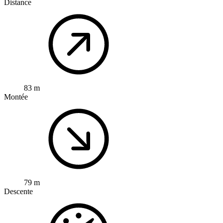
Distance
83 m
Montée
79 m
Descente