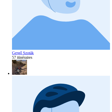
Gergő Szoták
57 itinéraires