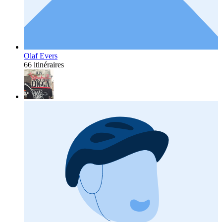
Olaf Evers
66 itinéraires