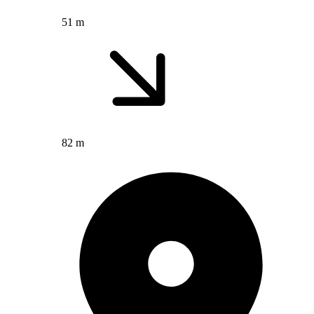
51 m
82 m