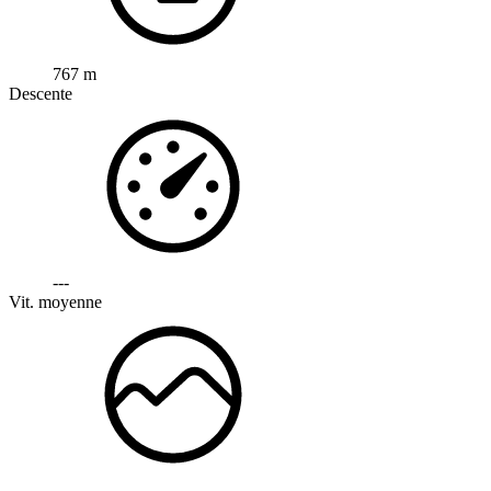
767 m
Descente
---
Vit. moyenne
---