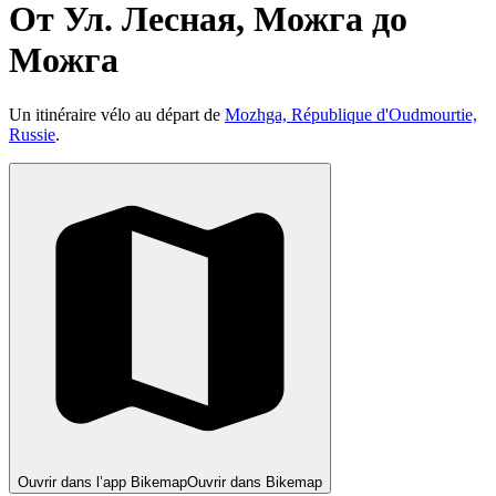
От Ул. Лесная, Можга до
Можга
Un itinéraire vélo au départ de
Mozhga, République d'Oudmourtie,
Russie
.
Ouvrir dans l’app Bikemap
Ouvrir dans Bikemap