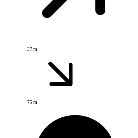
37 m
75 m