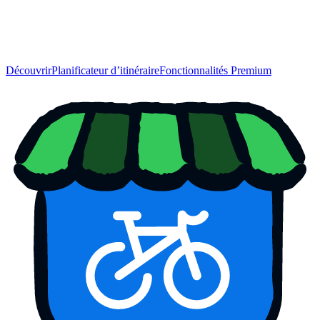
Découvrir
Planificateur d’itinéraire
Fonctionnalités Premium