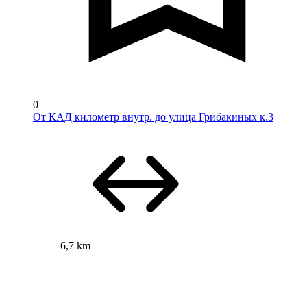
0
От КАД километр внутр. до улица Грибакиных к.3
6,7 km