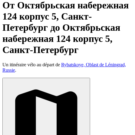
От Октябрьская набережная
124 корпус 5, Санкт-
Петербург до Октябрьская
набережная 124 корпус 5,
Санкт-Петербург
Un itinéraire vélo au départ de
Rybatskoye, Oblast de Léningrad,
Russie
.