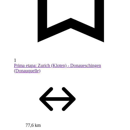
1
Prima etapa: Zurich (Kloten) - Donaueschingen
(Donauquelle)
77,6 km