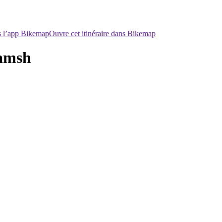
ns l’app Bikemap
Ouvre cet itinéraire dans Bikemap
ramsh