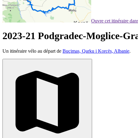
Ouvre cet itinéraire da
2023-21 Podgradec-Moglice-G
Un itinéraire vélo au départ de
Buçimas, Qarku i Korçës, Albanie
.