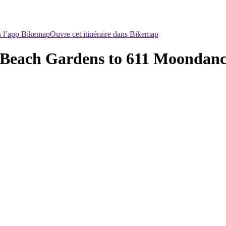
ns l’app Bikemap
Ouvre cet itinéraire dans Bikemap
 Beach Gardens to 611 Moondanc