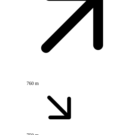
760 m