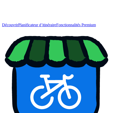
Découvrir
Planificateur d’itinéraire
Fonctionnalités Premium