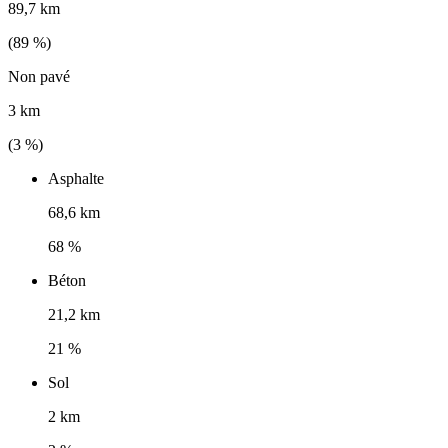
89,7 km
(
89
%)
Non pavé
3 km
(
3
%)
Asphalte
68,6 km
68 %
Béton
21,2 km
21 %
Sol
2 km