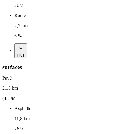
26 %
Route
2,7 km
6 %
Plus
surfaces
Pavé
21,8 km
(
48
%)
Asphalte
11,8 km
26 %