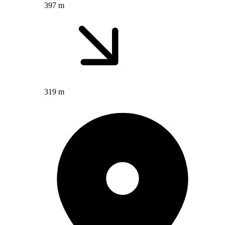
397 m
319 m