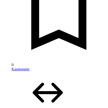
0
Karangantu