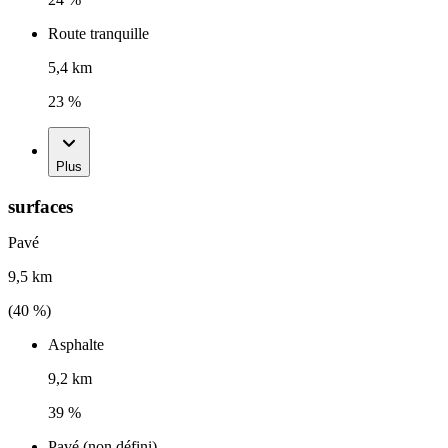
Route tranquille
5,4 km
23 %
Plus
surfaces
Pavé
9,5 km
(
40
%)
Asphalte
9,2 km
39 %
Pavé (non défini)