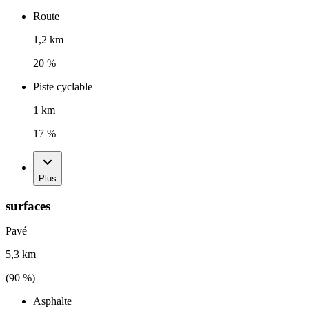
Route
1,2 km
20 %
Piste cyclable
1 km
17 %
Plus
surfaces
Pavé
5,3 km
(
90
%)
Asphalte