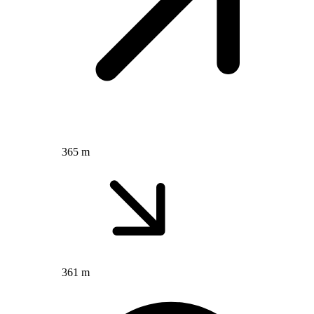
365 m
361 m