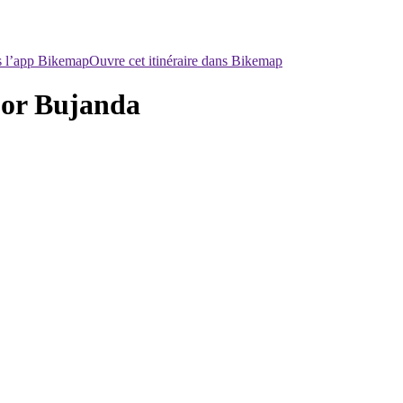
ns l’app Bikemap
Ouvre cet itinéraire dans Bikemap
r Bujanda