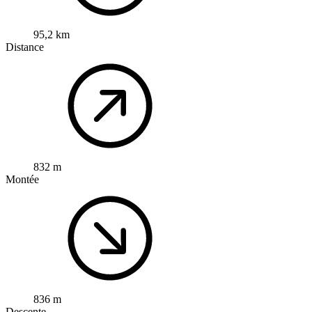
95,2 km
Distance
832 m
Montée
836 m
Descente