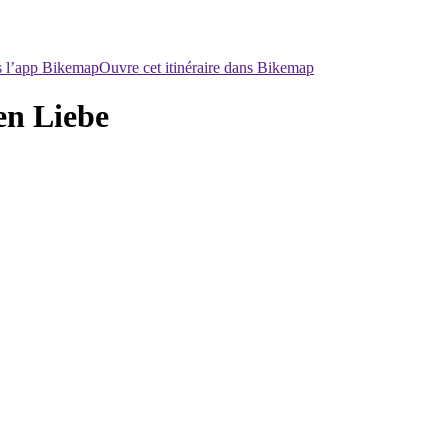
ns l’app Bikemap
Ouvre cet itinéraire dans Bikemap
en Liebe