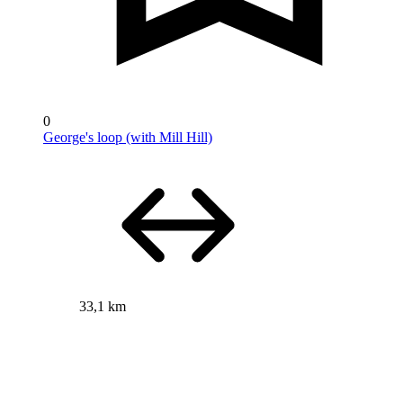
0
George's loop (with Mill Hill)
33,1 km