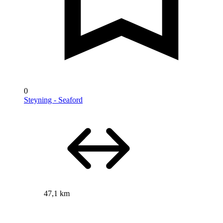
0
Steyning - Seaford
47,1 km