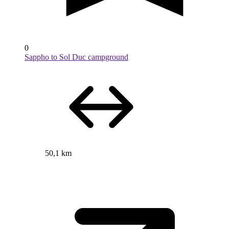
0
Sappho to Sol Duc campground
50,1 km