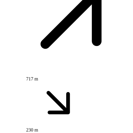
717 m
230 m