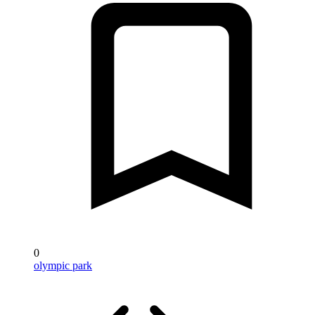
0
olympic park