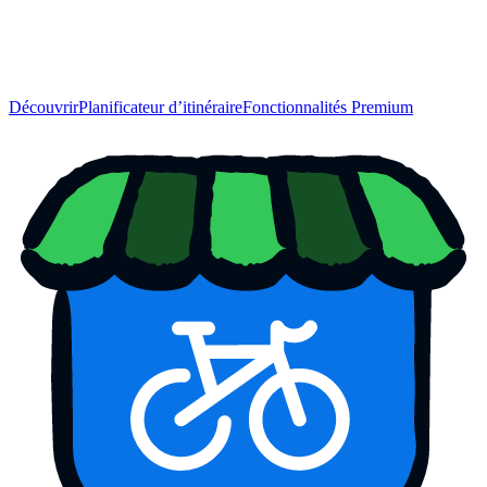
Découvrir
Planificateur d’itinéraire
Fonctionnalités Premium